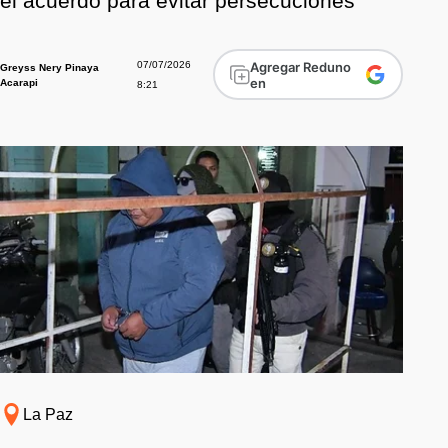
el acuerdo para evitar persecuciones
07/07/2026
Agregar Reduno
Greyss Nery Pinaya
en
Acarapi
8:21
La Paz