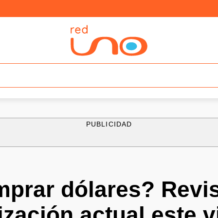
PUBLICIDAD
mprar dólares? Revi
tización actual este 