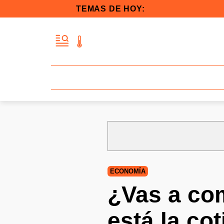
TEMAS DE HOY:
ECONOMÍA
¿Vas a co
está la co