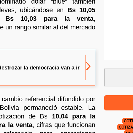
ominado dólar “blue” también
 leves, ubicándose en
Bs 10,05
 Bs 10,03 para la venta
,
 un rango similar al del mercado
estrozar la democracia van a ir
e cambio referencial difundido por
olivia permaneció estable. La
otización de Bs
10,04 para la
COT
a la venta
, cifras que funcionan
COTIZA