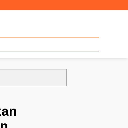
zan
an