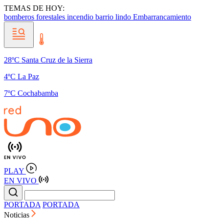
TEMAS DE HOY:
bomberos forestales
incendio barrio lindo
Embarrancamiento
28ºC Santa Cruz de la Sierra
4ºC La Paz
7ºC Cochabamba
PLAY
EN VIVO
PORTADA
PORTADA
Noticias