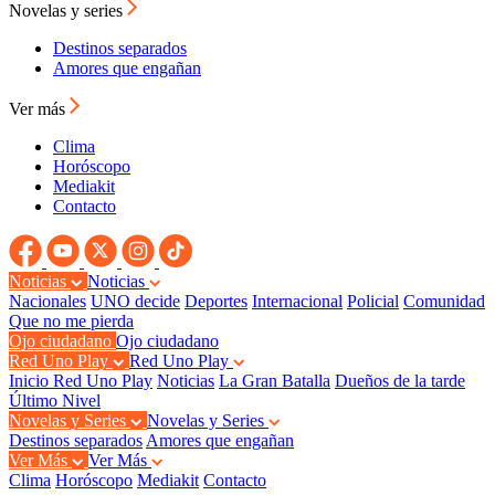
Novelas y series
Destinos separados
Amores que engañan
Ver más
Clima
Horóscopo
Mediakit
Contacto
Noticias
Noticias
Nacionales
UNO decide
Deportes
Internacional
Policial
Comunidad
Que no me pierda
Ojo ciudadano
Ojo ciudadano
Red Uno Play
Red Uno Play
Inicio Red Uno Play
Noticias
La Gran Batalla
Dueños de la tarde
Último Nivel
Novelas y Series
Novelas y Series
Destinos separados
Amores que engañan
Ver Más
Ver Más
Clima
Horóscopo
Mediakit
Contacto