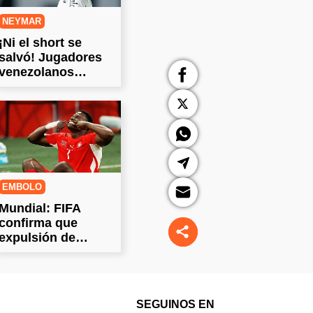
NEYMAR
¡Ni el short se
salvó! Jugadores
venezolanos
dejaron a Neymar
sin ropa
EMBOLO
Mundial: FIFA
confirma que
expulsión de
Embolo "fue
correcta"
SEGUINOS EN