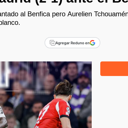
antado al Benfica pero Aurelien Tchouaméni
 blanco.
Agregar Reduno en