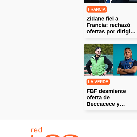
FRANCIA
Zidane fiel a
Francia: rechazó
ofertas por dirigir a
su selección
LA VERDE
FBF desmiente
oferta de
Beccacece y
ratifica a Óscar
Villegas