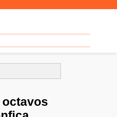
a octavos
enfica