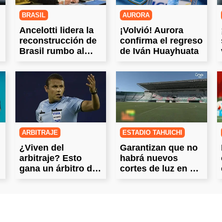
BRASIL
AURORA
Ancelotti lidera la
¡Volvió! Aurora
reconstrucción de
confirma el regreso
Brasil rumbo al
de Iván Huayhuata
Mundial 2030
ARBITRAJE
ESTADIO TAHUICHI
¿Viven del
Garantizan que no
arbitraje? Esto
habrá nuevos
gana un árbitro del
cortes de luz en el
fútbol boliviano
Tahuichi