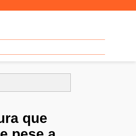
ura que
te pese a