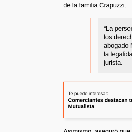
de la familia Crapuzzi.
“La perso
los derec
abogado N
la legalid
jurista.
Te puede interesar:
Comerciantes destacan tu
Mutualista
Asimismo, aseguró que l