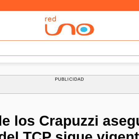
PUBLICIDAD
e los Crapuzzi aseg
del TCP sigue vigen