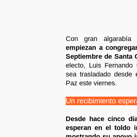
Con gran algarabía
empiezan a congregars
Septiembre de Santa C
electo, Luis Fernando
sea trasladado desde 
Paz este viernes.
Un recibimiento espe
Desde hace cinco dí
esperan en el toldo i
mostrando su apoyo i