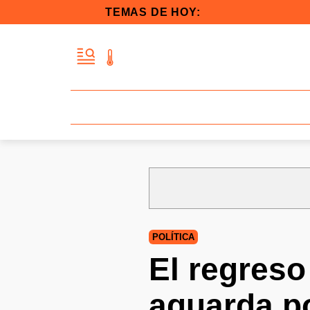
TEMAS DE HOY:
POLÍTICA
El regres
aguarda p