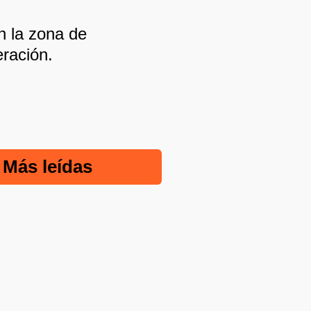
en la zona de
eración.
Más leídas