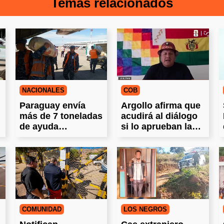
Temas relacionados
NACIONALES
COB
Paraguay envía
Argollo afirma que
más de 7 toneladas
acudirá al diálogo
de ayuda
si lo aprueban las
humanitaria a
bases
Bolivia
COMUNIDAD
LOS NEGROS