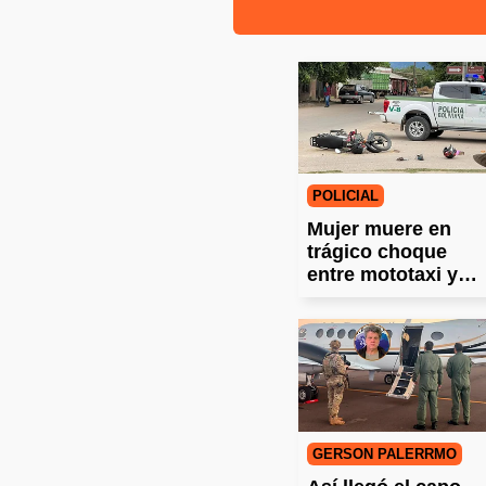
POLICIAL
Mujer muere en
trágico choque
entre mototaxi y
camión en Villa
Montes
GERSON PALERRMO