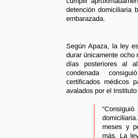
cumplir aproximadamen
detención domiciliaria
embarazada.
Según Apaza, la ley es
durar únicamente ocho 
días posteriores al a
condenada consigui
certificados médicos p
avalados por el Institut
“Consiguió
domiciliari
meses y po
más. La le