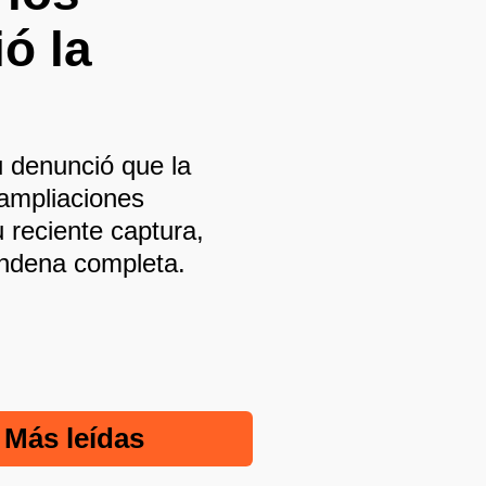
ó la
u denunció que la
 ampliaciones
u reciente captura,
ondena completa.
Más leídas