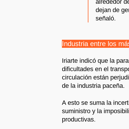
alrededor d
dejan de ge
señaló.
Industria entre los m
Iriarte indicó que la par
dificultades en el transp
circulación están perju
de la industria paceña.
A esto se suma la incer
suministro y la imposibi
productivas.