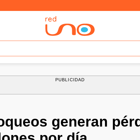
PUBLICIDAD
loqueos generan pér
lones por día