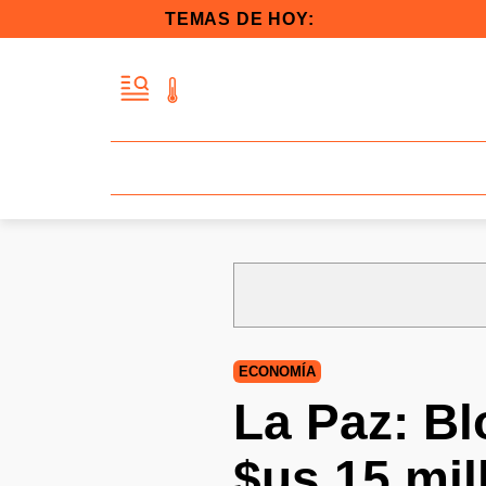
TEMAS DE HOY:
ECONOMÍA
La Paz: B
$us 15 mil