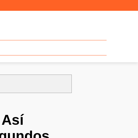
 Así
egundos