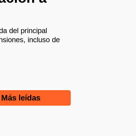
a del principal
siones, incluso de
Más leídas