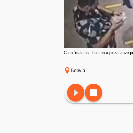
Caso “maletas”: buscan a pieza clave p
Bolivia