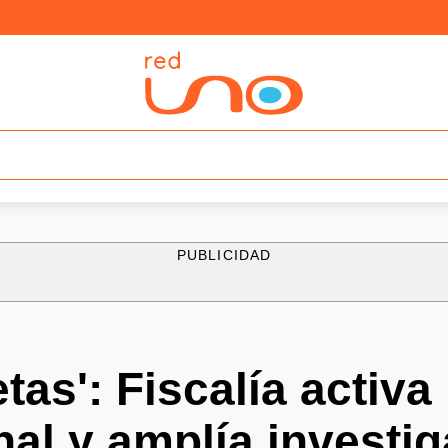
PUBLICIDAD
tas': Fiscalía activ
nal y amplía investi