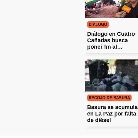
DIÁLOGO
Diálogo en Cuatro
Cañadas busca
poner fin al
bloqueo en San
Julián
RECOJO DE BASURA
Basura se acumula
en La Paz por falta
de diésel