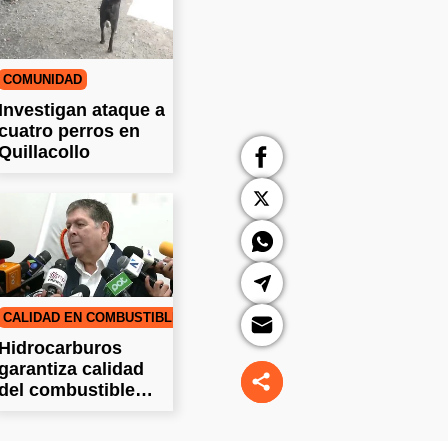
COMUNIDAD
Investigan ataque a
cuatro perros en
Quillacollo
CALIDAD EN COMBUSTIBLE
Hidrocarburos
garantiza calidad
del combustible
distribuido en el
país