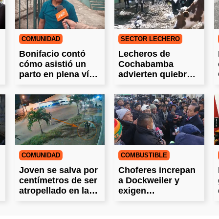
COMUNIDAD
SECTOR LECHERO
Bonifacio contó
Lecheros de
cómo asistió un
Cochabamba
parto en plena vía
advierten quiebra
pública
total por bloqueos
COMUNIDAD
COMBUSTIBLE
Joven se salva por
Choferes increpan
centímetros de ser
a Dockweiler y
atropellado en la
exigen
Radial 27
abastecimiento de
combustible