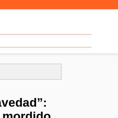
avedad”:
r mordido