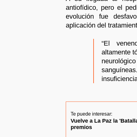
antiofídico, pero el pe
evolución fue desfavo
aplicación del tratamien
“El venen
altamente t
neurológic
sanguíne
insuficienci
Te puede interesar:
Vuelve a La Paz la 'Batal
premios