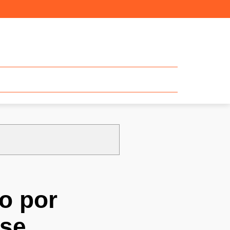
o por
 se