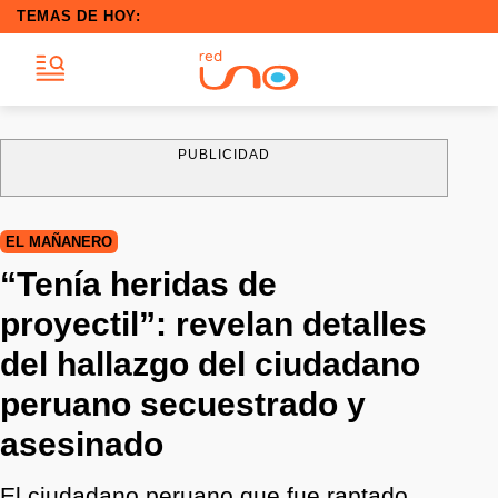
TEMAS DE HOY:
PUBLICIDAD
EL MAÑANERO
“Tenía heridas de
proyectil”: revelan detalles
del hallazgo del ciudadano
peruano secuestrado y
asesinado
El ciudadano peruano que fue raptado