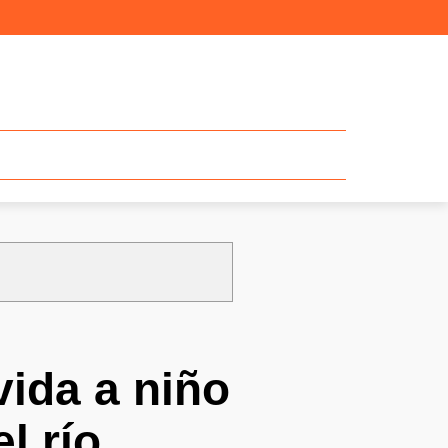
vida a niño
l río