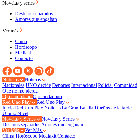
Novelas y series
Destinos separados
Amores que engañan
Ver más
Clima
Horóscopo
Mediakit
Contacto
Noticias
Noticias
Nacionales
UNO decide
Deportes
Internacional
Policial
Comunidad
Que no me pierda
Ojo ciudadano
Ojo ciudadano
Red Uno Play
Red Uno Play
Inicio Red Uno Play
Noticias
La Gran Batalla
Dueños de la tarde
Último Nivel
Novelas y Series
Novelas y Series
Destinos separados
Amores que engañan
Ver Más
Ver Más
Clima
Horóscopo
Mediakit
Contacto