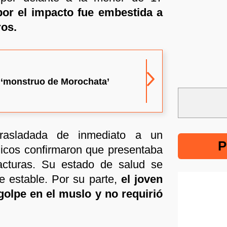
por el impacto fue embestida a
ros.
l ‘monstruo de Morochata’
trasladada de inmediato a un
P
dicos confirmaron que presentaba
racturas. Su estado de salud se
e estable. Por su parte,
el joven
golpe en el muslo y no requirió