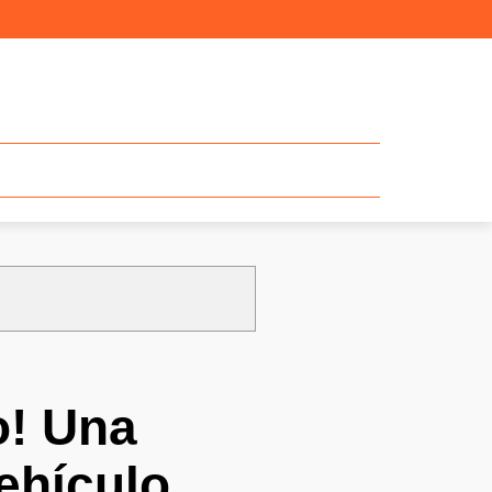
o! Una
vehículo