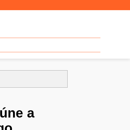
eúne a
go