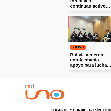
forestales
continúan activos
en el centro-sur de
Chile
BOLIVIA
Bolivia acuerda
con Alemania
apoyo para luchar
contra los
incendios
TÉRMINOS Y CONDICIONES
POLÍTI