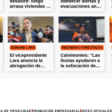
desastre: fuego
obedecer alertas y
arrasa viviendas y
evacuaciones ante
deja víctimas en
incendios
Chile
EDMAND LARA
INCENDIOS FORESTALES
El vicepresidente
Calvimontes: "Las
Lara anuncia la
lluvias ayudaron a
abrogación de
la sofocación de
leyes incendiarias
los incendios"
CA DE PRIVACIDAD
PROMOCIÓN EMPRESARIAL
REDES OFICIALES