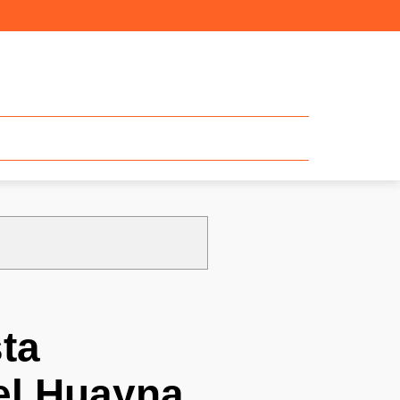
ta
el Huayna