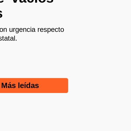
s
con urgencia respecto
tatal.
Más leídas