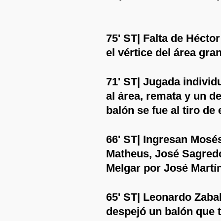
75' ST| Falta de Héctor
el vértice del área gra
71' ST| Jugada individ
al área, remata y un d
balón se fue al tiro de
66' ST| Ingresan Mosés
Matheus, José Sagredo
Melgar por José Martín
65' ST| Leonardo Zabal
despejó un balón que t