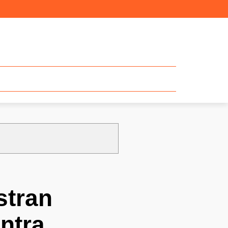
stran
ontra