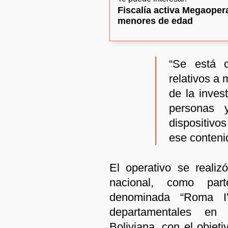
Fiscalía activa Megaoper
menores de edad
“Se está c
relativos a
de la inves
personas 
dispositivo
ese contenid
El operativo se reali
nacional, como par
denominada “Roma I”,
departamentales en 
Boliviana, con el objet