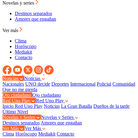
Novelas y series
Destinos separados
Amores que engañan
Ver más
Clima
Horóscopo
Mediakit
Contacto
Noticias
Noticias
Nacionales
UNO decide
Deportes
Internacional
Policial
Comunidad
Que no me pierda
Ojo ciudadano
Ojo ciudadano
Red Uno Play
Red Uno Play
Inicio Red Uno Play
Noticias
La Gran Batalla
Dueños de la tarde
Último Nivel
Novelas y Series
Novelas y Series
Destinos separados
Amores que engañan
Ver Más
Ver Más
Clima
Horóscopo
Mediakit
Contacto