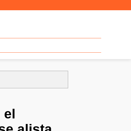
 el
se alista