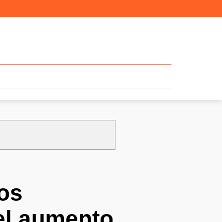
los
el aumento