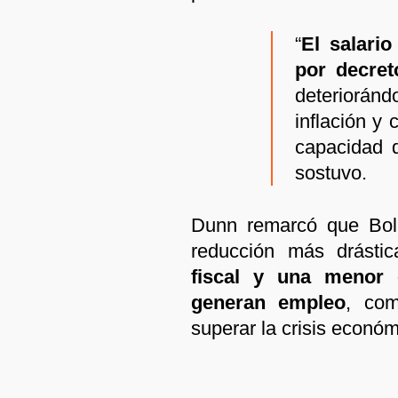
“
El salari
por decret
deteriorá
inflación y 
capacidad d
sostuvo.
Dunn remarcó que Boli
reducción más drásti
fiscal y una menor 
generan empleo
, com
superar la crisis económ