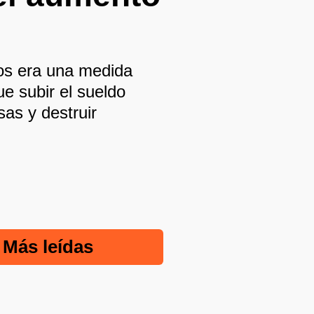
ros era una medida
e subir el sueldo
as y destruir
Más leídas