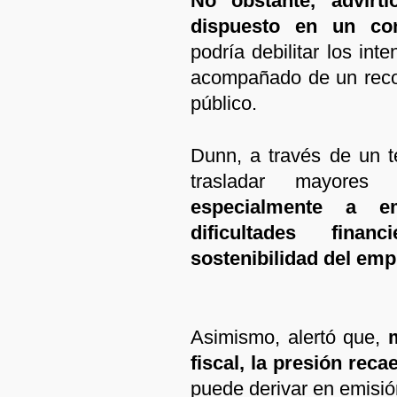
No obstante, advirti
dispuesto en un co
podría debilitar los int
acompañado de un recor
público.
Dunn, a través de un t
trasladar mayores 
especialmente a e
dificultades finan
sostenibilidad del emp
Asimismo, alertó que,
m
fiscal, la presión rec
puede derivar en emisión