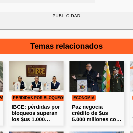
PUBLICIDAD
Temas relacionados
 PARALELO
PÉRDIDAS POR BLOQUEOS
ECONOMÍA
IBCE: pérdidas por
Paz negocia
bloqueos superan
crédito de $us
los $us 1.000
5.000 millones con
millones
el FMI