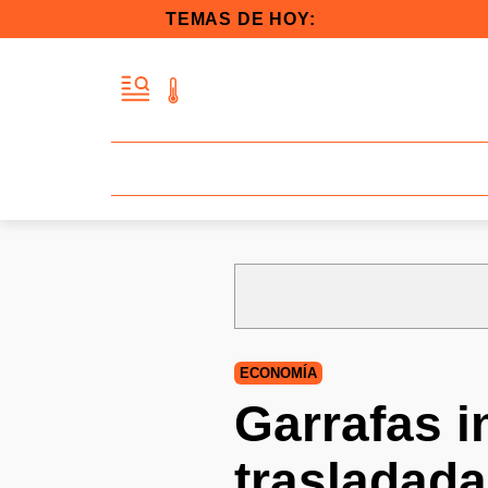
TEMAS DE HOY:
ECONOMÍA
Garrafas i
trasladad