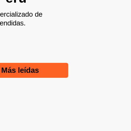
rcializado de
hendidas.
Más leídas