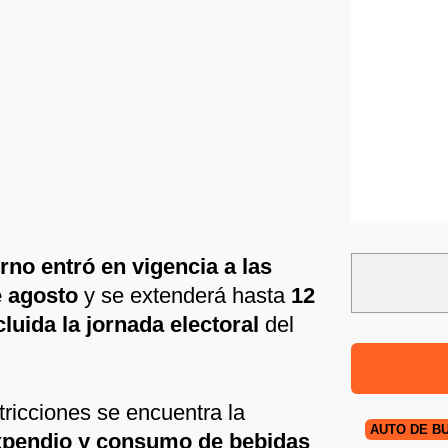
no entró en vigencia a las
e agosto
y se extenderá hasta
12
uida la jornada electoral
del
stricciones se encuentra la
AUTO DE B
 expendio y consumo de bebidas