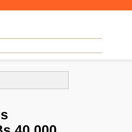
os
Bs 40.000