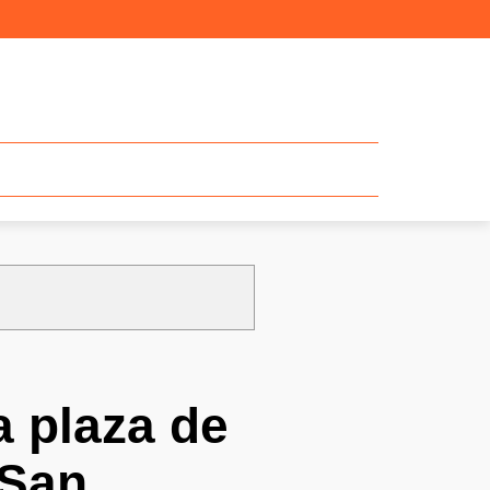
a plaza de
 San