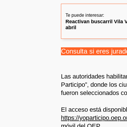
Te puede interesar:
Reactivan buscarril Vila 
abril
Consulta si eres jurad
Las autoridades habilitar
Participo”, donde los c
fueron seleccionados co
El acceso está disponible 
https://yoparticipo.oep.o
móvil del OEP.