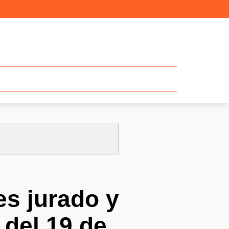
es jurado y
 del 19 de