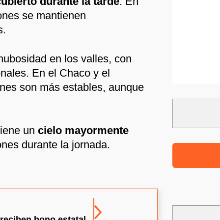
ubierto durante la tarde
. En
iones se mantienen
s.
ubosidad en los valles, con
nales. En el Chaco y el
iones son más estables, aunque
iene un
cielo mayormente
ones durante la jornada.
reciben bono estatal