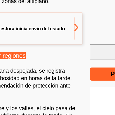
 zonas del altiplano.
estora inicia envío del estado
r regiones
na despejada, se registra
P
bosidad en horas de la tarde.
endación de protección ante
 y los valles, el cielo pasa de