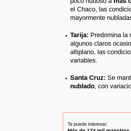
poco nuboso a
más c
el Chaco, las condic
mayormente nublada
Tarija:
Predomina la n
algunos claros ocasio
altiplano, las condic
variables.
Santa Cruz:
Se mant
nublado
, con variaci
Te puede interesar:
Más de 174 mil maestros 