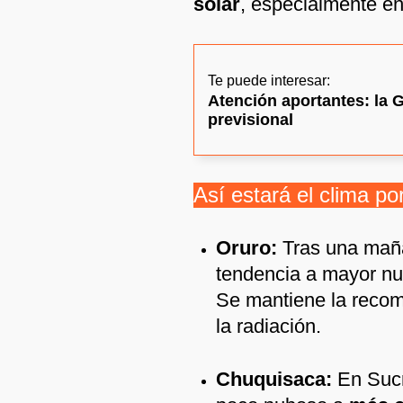
solar
, especialmente en
Te puede interesar:
Atención aportantes: la G
previsional
Así estará el clima po
Oruro:
Tras una maña
tendencia a mayor nu
Se mantiene la recom
la radiación.
Chuquisaca:
En Sucre