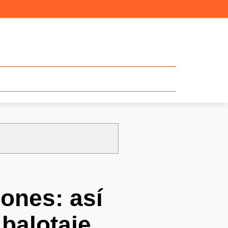
iones: así
 balotaje