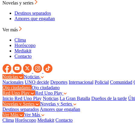
Novelas y series
Destinos separados
Amores que engañan
Ver más
Clima
Horóscopo
Mediakit
Contacto
Noticias
Noticias
Nacionales
UNO decide
Deportes
Internacional
Policial
Comunidad
Ojo ciudadano
Ojo ciudadano
Red Uno Play
Red Uno Play
Inicio Red Uno Play
Noticias
La Gran Batalla
Dueños de la tarde
Últ
Novelas y Series
Novelas y Series
Destinos separados
Amores que engañan
Ver Más
Ver Más
Clima
Horóscopo
Mediakit
Contacto